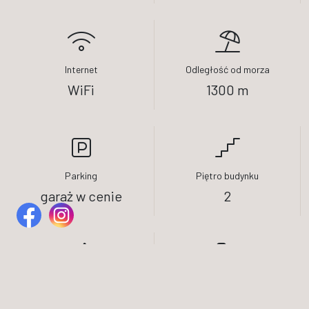
Internet
Odległość od morza
WiFi
1300 m
Parking
Piętro budynku
garaż w cenie
2
Pobyt zwierząt
Powierzchnia
na zapytanie
46m²